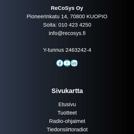
ReCoSys Oy
Pioneerinkatu 14, 70800 KUOPIO
Soita: 010 423 4250
info@recosys.fi
Y-tunnus 2463242-4
Facebook
YouTube
LinkedIn
Sivukartta
Etusivu
Tuotteet
Radio-ohjaimet
Tiedonsiirtoradiot