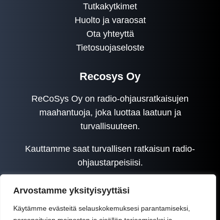
Tutkakytkimet
Huolto ja varaosat
Ota yhteyttä
Tietosuojaseloste
Recosys Oy
ReCoSys Oy on radio-ohjausratkaisujen
maahantuoja, joka luottaa laatuun ja
turvallisuuteen.
Kauttamme saat turvallisen ratkaisun radio-
ohjaustarpeisiisi.
Arvostamme yksityisyyttäsi
Käytämme evästeitä selauskokemuksesi parantamiseksi,