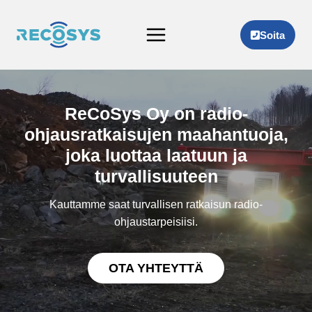
Siirry
sisältöön
Soita
ReCoSys Oy on radio-
ohjausratkaisujen maahantuoja,
joka luottaa laatuun ja
turvallisuuteen
Kauttamme saat turvallisen ratkaisun radio-
ohjaustarpeisiisi.
OTA YHTEYTTÄ