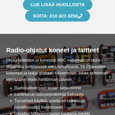
LUE LISÄÄ HUOLLOSTA
SOITA: 010 423 4250
Radio-ohjatut koneet ja laitteet
Ohjaa laitteitasi ja koneitasi HBC-radiomaticin radio-
ohjaimilla luotettavasti sekä turvallisesti. Yli 75 vuoden
kokemus ja laaja, globaali tukiverkosto, takaa toiminnan
varmuuden myös hankinnan jälkeen.
Radiolaitteet juuri teidän tarpeisiinne
Luotettavat radiojärjestelmät Saksasta
Turvalliset käyttää, useita eri ratkaisuja
turvallisuuden lisäämiseen
Useiden laitevalmistajien luottama merkki