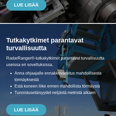
LUE LISÄÄ
Tutkakytkimet parantavat
turvallisuutta
RadarRanger®-tutkakytkimet parantavat turvallisuutta
useissa eri sovelluksissa.
Anna ohjaajalle ennakkovaroitus mahdollisesta
törmäyksestä
Estä koneen liike ennen mahdollista törmäystä
Tunnistusetäisyydet neljästä metristä alkaen
LUE LISÄÄ