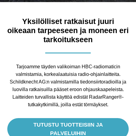
Yksilölliset ratkaisut juuri
oikeaan tarpeeseen ja moneen eri
tarkoitukseen
Tarjoamme täyden valikoiman HBC-radiomaticin
valmistamia, korkealaatuisia radio-ohjainlaitteita.
Schildknecht AG:n valmistamilla tiedonsiirtoradioilla ja
luovilla ratkaisuilla pääset eroon ohjauskaapeleista.
Laitteiden turvallista käyttöä edistät RadarRanger®-
tutkakytkimillä, joilla estät törmäykset.
TUTUSTU TUOTTEISIIN JA
PALVELUIHIN