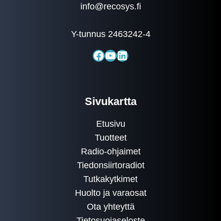
info@recosys.fi
Y-tunnus 2463242-4
Facebook
YouTube
LinkedIn
Sivukartta
Etusivu
Tuotteet
Radio-ohjaimet
Tiedonsiirtoradiot
Tutkakytkimet
Huolto ja varaosat
Ota yhteyttä
Tietosuojaseloste