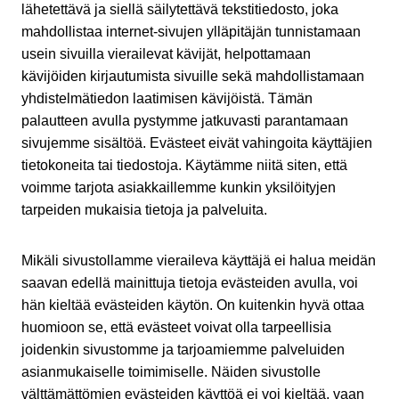
lähetettävä ja siellä säilytettävä tekstitiedosto, joka
mahdollistaa internet-sivujen ylläpitäjän tunnistamaan
usein sivuilla vierailevat kävijät, helpottamaan
kävijöiden kirjautumista sivuille sekä mahdollistamaan
yhdistelmätiedon laatimisen kävijöistä. Tämän
palautteen avulla pystymme jatkuvasti parantamaan
sivujemme sisältöä. Evästeet eivät vahingoita käyttäjien
tietokoneita tai tiedostoja. Käytämme niitä siten, että
voimme tarjota asiakkaillemme kunkin yksilöityjen
tarpeiden mukaisia tietoja ja palveluita.
Mikäli sivustollamme vieraileva käyttäjä ei halua meidän
saavan edellä mainittuja tietoja evästeiden avulla, voi
hän kieltää evästeiden käytön. On kuitenkin hyvä ottaa
huomioon se, että evästeet voivat olla tarpeellisia
joidenkin sivustomme ja tarjoamiemme palveluiden
asianmukaiselle toimimiselle. Näiden sivustolle
välttämättömien evästeiden käyttöä ei voi kieltää, vaan