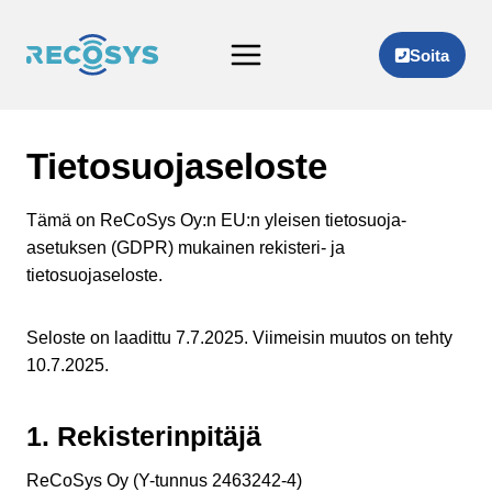
Siirry
sisältöön
Soita
Tietosuoja­seloste
Tämä on ReCoSys Oy:n EU:n yleisen tietosuoja-
asetuksen (GDPR) mukainen rekisteri- ja
tietosuojaseloste.
Seloste on laadittu 7.7.2025. Viimeisin muutos on tehty
10.7.2025.
1. Rekisterinpitäjä
ReCoSys Oy (Y-tunnus 2463242-4)