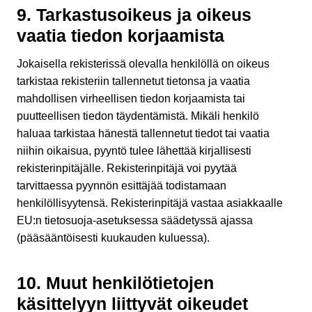
9. Tarkastusoikeus ja oikeus
vaatia tiedon korjaamista
Jokaisella rekisterissä olevalla henkilöllä on oikeus
tarkistaa rekisteriin tallennetut tietonsa ja vaatia
mahdollisen virheellisen tiedon korjaamista tai
puutteellisen tiedon täydentämistä. Mikäli henkilö
haluaa tarkistaa hänestä tallennetut tiedot tai vaatia
niihin oikaisua, pyyntö tulee lähettää kirjallisesti
rekisterinpitäjälle. Rekisterinpitäjä voi pyytää
tarvittaessa pyynnön esittäjää todistamaan
henkilöllisyytensä. Rekisterinpitäjä vastaa asiakkaalle
EU:n tietosuoja-asetuksessa säädetyssä ajassa
(pääsääntöisesti kuukauden kuluessa).
10. Muut henkilötietojen
käsittelyyn liittyvät oikeudet