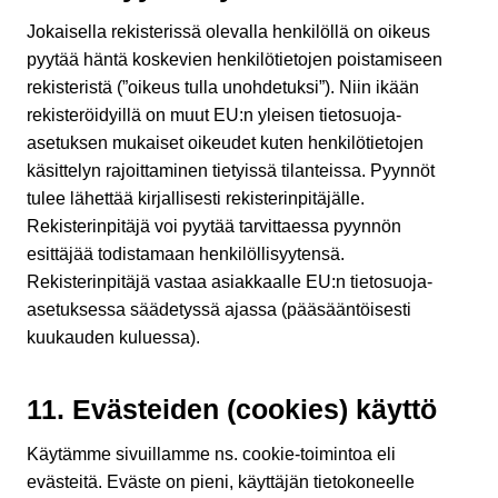
Jokaisella rekisterissä olevalla henkilöllä on oikeus
pyytää häntä koskevien henkilötietojen poistamiseen
rekisteristä (”oikeus tulla unohdetuksi”). Niin ikään
rekisteröidyillä on muut EU:n yleisen tietosuoja-
asetuksen mukaiset oikeudet kuten henkilötietojen
käsittelyn rajoittaminen tietyissä tilanteissa. Pyynnöt
tulee lähettää kirjallisesti rekisterinpitäjälle.
Rekisterinpitäjä voi pyytää tarvittaessa pyynnön
esittäjää todistamaan henkilöllisyytensä.
Rekisterinpitäjä vastaa asiakkaalle EU:n tietosuoja-
asetuksessa säädetyssä ajassa (pääsääntöisesti
kuukauden kuluessa).
11. Evästeiden (cookies) käyttö
Käytämme sivuillamme ns. cookie-toimintoa eli
evästeitä. Eväste on pieni, käyttäjän tietokoneelle