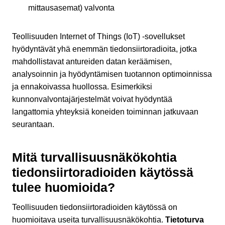
mittausasemat) valvonta
Teollisuuden Internet of Things (IoT) -sovellukset
hyödyntävät yhä enemmän tiedonsiirtoradioita, jotka
mahdollistavat antureiden datan keräämisen,
analysoinnin ja hyödyntämisen tuotannon optimoinnissa
ja ennakoivassa huollossa. Esimerkiksi
kunnonvalvontajärjestelmät voivat hyödyntää
langattomia yhteyksiä koneiden toiminnan jatkuvaan
seurantaan.
Mitä turvallisuusnäkökohtia
tiedonsiirtoradioiden käytössä
tulee huomioida?
Teollisuuden tiedonsiirtoradioiden käytössä on
huomioitava useita turvallisuusnäkökohtia.
Tietoturva