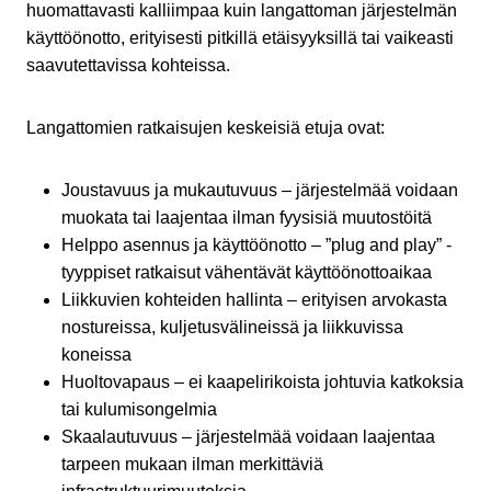
huomattavasti kalliimpaa kuin langattoman järjestelmän
käyttöönotto, erityisesti pitkillä etäisyyksillä tai vaikeasti
saavutettavissa kohteissa.
Langattomien ratkaisujen keskeisiä etuja ovat:
Joustavuus ja mukautuvuus – järjestelmää voidaan
muokata tai laajentaa ilman fyysisiä muutostöitä
Helppo asennus ja käyttöönotto – ”plug and play” -
tyyppiset ratkaisut vähentävät käyttöönottoaikaa
Liikkuvien kohteiden hallinta – erityisen arvokasta
nostureissa, kuljetusvälineissä ja liikkuvissa
koneissa
Huoltovapaus – ei kaapelirikoista johtuvia katkoksia
tai kulumisongelmia
Skaalautuvuus – järjestelmää voidaan laajentaa
tarpeen mukaan ilman merkittäviä