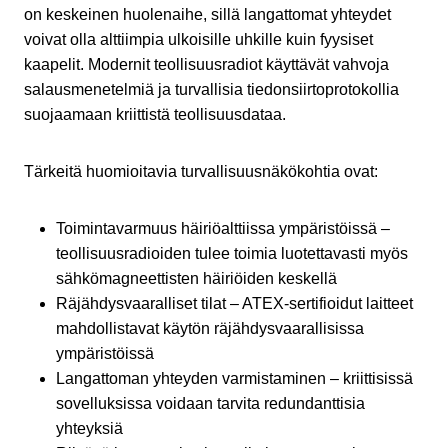
on keskeinen huolenaihe, sillä langattomat yhteydet
voivat olla alttiimpia ulkoisille uhkille kuin fyysiset
kaapelit. Modernit teollisuusradiot käyttävät vahvoja
salausmenetelmiä ja turvallisia tiedonsiirtoprotokollia
suojaamaan kriittistä teollisuusdataa.
Tärkeitä huomioitavia turvallisuusnäkökohtia ovat:
Toimintavarmuus häiriöalttiissa ympäristöissä –
teollisuusradioiden tulee toimia luotettavasti myös
sähkömagneettisten häiriöiden keskellä
Räjähdysvaaralliset tilat – ATEX-sertifioidut laitteet
mahdollistavat käytön räjähdysvaarallisissa
ympäristöissä
Langattoman yhteyden varmistaminen – kriittisissä
sovelluksissa voidaan tarvita redundanttisia
yhteyksiä