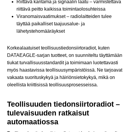
Riittävä kantama ja signaalin laatu – varmistettava
riittävä peitto kaikissa toimintaolosuhteissa
Viranomaisvaatimukset – radiolaitteiden tulee
täyttää paikalliset taajuusalue- ja
lähetystehomääräykset
Korkealaatuiset teollisuustiedonsiirtoradiot, kuten
DATAEAGLE-sarjan tuotteet, on suunniteltu täyttämään
tiukat turvallisuusstandardit ja toimimaan luotettavasti
myös haastavissa teollisuusympäristöissä. Ne tarjoavat
vakaata suorituskykyä ja häiriönsietokykyä, mikä on
oleellista kriittisissä teollisuusprosesseissa.
Teollisuuden tiedonsiirtoradiot –
tulevaisuuden ratkaisut
automaatiossa