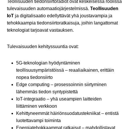
Teollisuuden tiedonsiirtoradiot ovat keskeisessä roolissa
tulevaisuuden automaatiojärjestelmissä.
Teollisuuden
IoT
ja digitalisaatio edellyttävät yhä joustavampia ja
tehokkaampia tiedonsiirtoratkaisuja, joihin langattomat
teknologiat tarjoavat vastauksen.
Tulevaisuuden kehityssuuntia ovat:
5G-teknologian hyödyntäminen
teollisuusympäristöissä – reaaliaikainen, erittäin
nopea tiedonsiirto
Edge computing – prosessoinnin siirtyminen
lähemmäs tiedon syntypistettä
IoT-integraatio – yhä useampien laitteiden
liittäminen verkkoon
Kehittyneemmät häiriönsuodatustekniikat – entistä
luotettavampi toiminta
Energiatehokkaammat ratkaisut – mahdollistavat