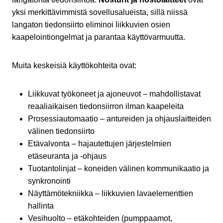
yksi merkittävimmistä sovellusalueista, sillä niissä
langaton tiedonsiirto eliminoi liikkuvien osien
kaapelointiongelmat ja parantaa käyttövarmuutta.
Muita keskeisiä käyttökohteita ovat:
Liikkuvat työkoneet ja ajoneuvot – mahdollistavat
reaaliaikaisen tiedonsiirron ilman kaapeleita
Prosessiautomaatio – antureiden ja ohjauslaitteiden
välinen tiedonsiirto
Etävalvonta – hajautettujen järjestelmien
etäseuranta ja -ohjaus
Tuotantolinjat – koneiden välinen kommunikaatio ja
synkronointi
Näyttämötekniikka – liikkuvien lavaelementtien
hallinta
Vesihuolto – etäkohteiden (pumppaamot,