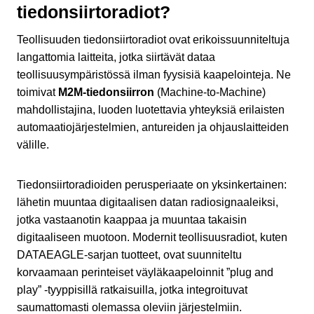
tiedonsiirtoradiot?
Teollisuuden tiedonsiirtoradiot ovat erikoissuunniteltuja
langattomia laitteita, jotka siirtävät dataa
teollisuusympäristössä ilman fyysisiä kaapelointeja. Ne
toimivat
M2M-tiedonsiirron
(Machine-to-Machine)
mahdollistajina, luoden luotettavia yhteyksiä erilaisten
automaatiojärjestelmien, antureiden ja ohjauslaitteiden
välille.
Tiedonsiirtoradioiden perusperiaate on yksinkertainen:
lähetin muuntaa digitaalisen datan radiosignaaleiksi,
jotka vastaanotin kaappaa ja muuntaa takaisin
digitaaliseen muotoon. Modernit teollisuusradiot, kuten
DATAEAGLE-sarjan tuotteet, ovat suunniteltu
korvaamaan perinteiset väyläkaapeloinnit ”plug and
play” -tyyppisillä ratkaisuilla, jotka integroituvat
saumattomasti olemassa oleviin järjestelmiin.