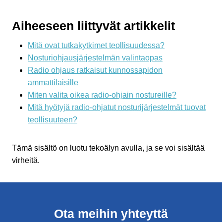
Aiheeseen liittyvät artikkelit
Mitä ovat tutkakytkimet teollisuudessa?
Nosturiohjausjärjestelmän valintaopas
Radio ohjaus ratkaisut kunnossapidon
ammattilaisille
Miten valita oikea radio-ohjain nostureille?
Mitä hyötyjä radio-ohjatut nosturijärjestelmät tuovat
teollisuuteen?
Tämä sisältö on luotu tekoälyn avulla, ja se voi sisältää
virheitä.
Ota meihin yhteyttä