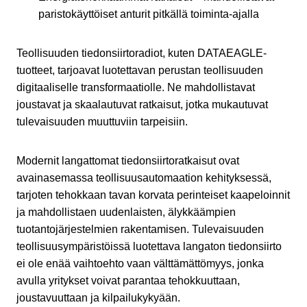
paristokäyttöiset anturit pitkällä toiminta-ajalla
Teollisuuden tiedonsiirtoradiot, kuten DATAEAGLE-
tuotteet, tarjoavat luotettavan perustan teollisuuden
digitaaliselle transformaatiolle. Ne mahdollistavat
joustavat ja skaalautuvat ratkaisut, jotka mukautuvat
tulevaisuuden muuttuviin tarpeisiin.
Modernit langattomat tiedonsiirtoratkaisut ovat
avainasemassa teollisuusautomaation kehityksessä,
tarjoten tehokkaan tavan korvata perinteiset kaapeloinnit
ja mahdollistaen uudenlaisten, älykkäämpien
tuotantojärjestelmien rakentamisen. Tulevaisuuden
teollisuusympäristöissä luotettava langaton tiedonsiirto
ei ole enää vaihtoehto vaan välttämättömyys, jonka
avulla yritykset voivat parantaa tehokkuuttaan,
joustavuuttaan ja kilpailukykyään.