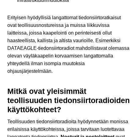
infrastruktuurimuutoksia
Erityisen hyödyllisiä langattomat tiedonsiirtoratkaisut
ovat teollisuusnostureissa ja muissa liikkuvissa
laitteissa, joissa kaapelointi on perinteisesti ollut
haasteellista, kallista ja altista vaurioille. Esimerkiksi
DATAEAGLE-tiedonsiirtoradiot mahdollistavat olemassa
olevan väyläkaapelin korvaamisen langattomalla
yhteydellä ilman isompia muutoksia
ohjausjärjestelmään.
Mitkä ovat yleisimmät
teollisuuden tiedonsiirtoradioiden
käyttökohteet?
Teollisuuden tiedonsiirtoradioita hyödynnetään monissa
erilaisissa käyttökohteissa, joissa tarvitaan luotettavaa
langatonta tiedonsiirtoa.
Nosturit ja nostolaitteet
ovat