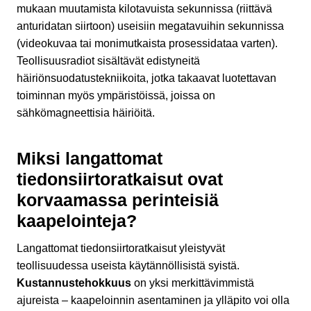
mukaan muutamista kilotavuista sekunnissa (riittävä
anturidatan siirtoon) useisiin megatavuihin sekunnissa
(videokuvaa tai monimutkaista prosessidataa varten).
Teollisuusradiot sisältävät edistyneitä
häiriönsuodatustekniikoita, jotka takaavat luotettavan
toiminnan myös ympäristöissä, joissa on
sähkömagneettisia häiriöitä.
Miksi langattomat
tiedonsiirtoratkaisut ovat
korvaamassa perinteisiä
kaapelointeja?
Langattomat tiedonsiirtoratkaisut yleistyvät
teollisuudessa useista käytännöllisistä syistä.
Kustannustehokkuus
on yksi merkittävimmistä
ajureista – kaapeloinnin asentaminen ja ylläpito voi olla