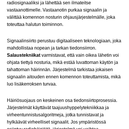
radiosignaaliksi ja lähettää sen ilmateitse
vastaanottimelle. Vastaanotin purkaa signaalin ja
välittää komennon nosturin ohjausjärjestelmälle, joka
toteuttaa halutun toiminnon.
Signaalinsiirto perustuu digitaaliseen teknologiaan, joka
mahdollistaa nopean ja tarkan tiedonsiirron.
Salaustekniikat
varmistavat, että vain oikea lähetin voi
ohjata tiettyä nosturia, mikä estää luvattoman käytön ja
tahattoman häirinnän. Järjestelmä tarkistaa jokaisen
signaalin aitouden ennen komennon toteuttamista, mikä
luo lisäkerroksen turvaa.
Häiriösuojaus on keskeinen osa tiedonsiirtoprosessia.
Järjestelmät käyttävät taajuushyppelytekniikkaa ja
virheentunnistusalgoritmeja, jotka tunnistavat ja
hylkäävät virheelliset signaalit. Jos ympäristössä