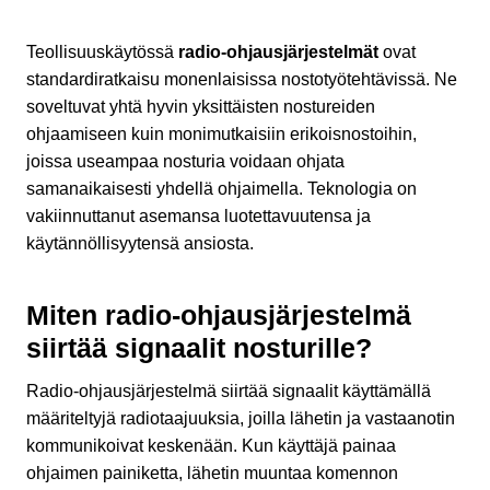
Teollisuuskäytössä
radio-ohjausjärjestelmät
ovat
standardiratkaisu monenlaisissa nostotyötehtävissä. Ne
soveltuvat yhtä hyvin yksittäisten nostureiden
ohjaamiseen kuin monimutkaisiin erikoisnostoihin,
joissa useampaa nosturia voidaan ohjata
samanaikaisesti yhdellä ohjaimella. Teknologia on
vakiinnuttanut asemansa luotettavuutensa ja
käytännöllisyytensä ansiosta.
Miten radio-ohjausjärjestelmä
siirtää signaalit nosturille?
Radio-ohjausjärjestelmä siirtää signaalit käyttämällä
määriteltyjä radiotaajuuksia, joilla lähetin ja vastaanotin
kommunikoivat keskenään. Kun käyttäjä painaa
ohjaimen painiketta, lähetin muuntaa komennon