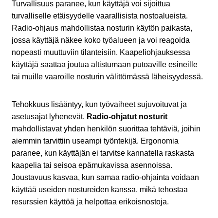
Turvallisuus paranee, kun käyttäjä voi sijoittua
turvalliselle etäisyydelle vaarallisista nostoalueista.
Radio-ohjaus mahdollistaa nosturin käytön paikasta,
jossa käyttäjä näkee koko työalueen ja voi reagoida
nopeasti muuttuviin tilanteisiin. Kaapeliohjauksessa
käyttäjä saattaa joutua altistumaan putoaville esineille
tai muille vaaroille nosturin välittömässä läheisyydessä.
Tehokkuus lisääntyy, kun työvaiheet sujuvoituvat ja
asetusajat lyhenevät.
Radio-ohjatut nosturit
mahdollistavat yhden henkilön suorittaa tehtäviä, joihin
aiemmin tarvittiin useampi työntekijä. Ergonomia
paranee, kun käyttäjän ei tarvitse kannatella raskasta
kaapelia tai seisoa epämukavissa asennoissa.
Joustavuus kasvaa, kun samaa radio-ohjainta voidaan
käyttää useiden nostureiden kanssa, mikä tehostaa
resurssien käyttöä ja helpottaa erikoisnostoja.