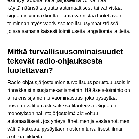
esiintyy radiohäiriöitä, järjestelmä voi vaihtaa
käyttämäänsä taajuutta automaattisesti tai vahvistaa
signaalin voimakkuutta. Tämä varmistaa luotettavan
toiminnan myös vaativissa teollisuusympäristöissä,
joissa samanaikaisesti toimii useita langattomia laitteita.
Mitkä turvallisuusominaisuudet
tekevät radio-ohjauksesta
luotettavan?
Radio-ohjausjärjestelmien turvallisuus perustuu useisiin
rinnakkaisiin suojamekanismeihin. Hätäseis-toiminto on
aina ensisijainen turvaominaisuus, joka pysäyttää
nosturin välittömästi kaikissa tilanteissa. Signaalin
menetyksen hallintajärjestelmä aktivoituu
automaattisesti, jos yhteys lähettimen ja vastaanottimen
välillä katkeaa, pysäyttäen nosturin turvallisesti ilman
äkillisiä liikkeitä.