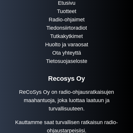
Etusivu
Tuotteet
Radio-ohjaimet
Tiedonsiirtoradiot
Tutkakytkimet
Huolto ja varaosat
Ota yhteyttä
Tietosuojaseloste
Recosys Oy
ReCoSys Oy on radio-ohjausratkaisujen
maahantuoja, joka luottaa laatuun ja
turvallisuuteen.
Kauttamme saat turvallisen ratkaisun radio-
ohjaustarpeisiisi.