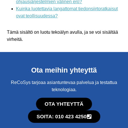
ohjausjärjestelmien välinen ero?
Kuinka luotettavia langattomat tiedonsiirtoratkaisut
ovat teollisuudessa?
Tämä sisältö on luotu tekoälyn avulla, ja se voi sisältää
virheitä.
Ota meihin yhteyttä
ReCoSys tarjoaa asiantuntevaa palvelua ja testattua
teknologiaa.
OTA YHTEYTTÄ
SOITA: 010 423 4250