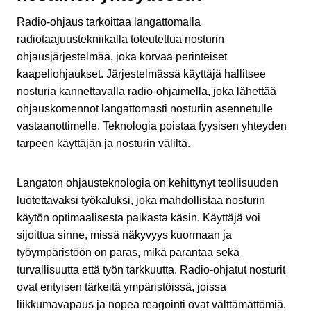
Radio-ohjaus tarkoittaa langattomalla
radiotaajuustekniikalla toteutettua nosturin
ohjausjärjestelmää, joka korvaa perinteiset
kaapeliohjaukset. Järjestelmässä käyttäjä hallitsee
nosturia kannettavalla radio-ohjaimella, joka lähettää
ohjauskomennot langattomasti nosturiin asennetulle
vastaanottimelle. Teknologia poistaa fyysisen yhteyden
tarpeen käyttäjän ja nosturin väliltä.
Langaton ohjausteknologia on kehittynyt teollisuuden
luotettavaksi työkaluksi, joka mahdollistaa nosturin
käytön optimaalisesta paikasta käsin. Käyttäjä voi
sijoittua sinne, missä näkyvyys kuormaan ja
työympäristöön on paras, mikä parantaa sekä
turvallisuutta että työn tarkkuutta. Radio-ohjatut nosturit
ovat erityisen tärkeitä ympäristöissä, joissa
liikkumavapaus ja nopea reagointi ovat välttämättömiä.