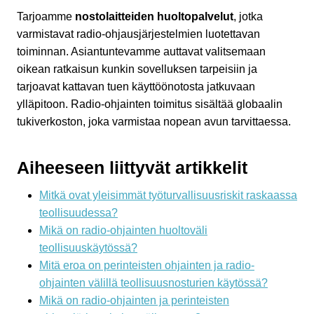
Tarjoamme
nostolaitteiden huoltopalvelut
, jotka
varmistavat radio-ohjausjärjestelmien luotettavan
toiminnan. Asiantuntevamme auttavat valitsemaan
oikean ratkaisun kunkin sovelluksen tarpeisiin ja
tarjoavat kattavan tuen käyttöönotosta jatkuvaan
ylläpitoon. Radio-ohjainten toimitus sisältää globaalin
tukiverkoston, joka varmistaa nopean avun tarvittaessa.
Aiheeseen liittyvät artikkelit
Mitkä ovat yleisimmät työturvallisuusriskit raskaassa
teollisuudessa?
Mikä on radio-ohjainten huoltoväli
teollisuuskäytössä?
Mitä eroa on perinteisten ohjainten ja radio-
ohjainten välillä teollisuusnosturien käytössä?
Mikä on radio-ohjainten ja perinteisten