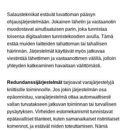
Salaustekniikat estävät luvattoman pääsyn
ohjausjärjestelmään. Jokainen lähetin ja vastaanotin
muodostavat ainutlaatuisen parin, joka tunnistaa
toisensa digitaalisten tunnistekoodien avulla. Tämä
estää muiden laitteiden tahattoman tai tahallisen
häirinnän. Järjestelmät käyttävät myös jatkuvaa
viestintää lähettimen ja vastaanottimen välillä, jolloin
yhteyden katkeaminen havaitaan välittömästi.
Redundanssijärjestelmät
tarjoavat varajärjestelyjä
kriittisille toiminnoille. Jos jokin järjestelmän osa
epäonnistuu, varajärjestelmä ottaa automaattisesti
vallan turvatakseen jatkuvan toiminnan tai turvallisen
pysäytyksen. Virheiden estomekanismit tunnistavat
epätavalliset tilanteet, kuten samanaikaiset ristiriitaiset
komennot, ja estävät niiden toteuttamisen. Nämä