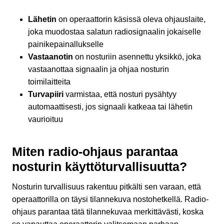
Lähetin
on operaattorin käsissä oleva ohjauslaite,
joka muodostaa salatun radiosignaalin jokaiselle
painikepainallukselle
Vastaanotin
on nosturiin asennettu yksikkö, joka
vastaanottaa signaalin ja ohjaa nosturin
toimilaitteita
Turvapiiri
varmistaa, että nosturi pysähtyy
automaattisesti, jos signaali katkeaa tai lähetin
vaurioituu
Miten radio-ohjaus parantaa
nosturin käyttöturvallisuutta?
Nosturin turvallisuus rakentuu pitkälti sen varaan, että
operaattorilla on täysi tilannekuva nostohetkellä. Radio-
ohjaus parantaa tätä tilannekuvaa merkittävästi, koska