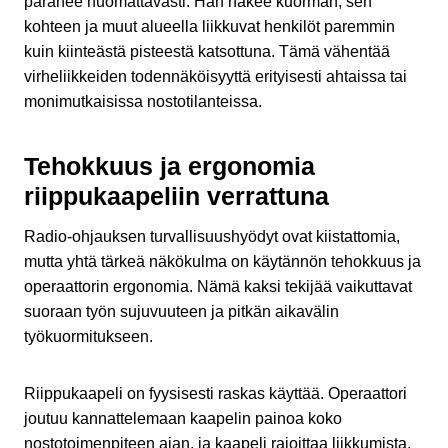
paranee huomattavasti. Hän näkee kuorman, sen
kohteen ja muut alueella liikkuvat henkilöt paremmin
kuin kiinteästä pisteestä katsottuna. Tämä vähentää
virheliikkeiden todennäköisyyttä erityisesti ahtaissa tai
monimutkaisissa nostotilanteissa.
Tehokkuus ja ergonomia
riippukaapeliin verrattuna
Radio-ohjauksen turvallisuushyödyt ovat kiistattomia,
mutta yhtä tärkeä näkökulma on käytännön tehokkuus ja
operaattorin ergonomia. Nämä kaksi tekijää vaikuttavat
suoraan työn sujuvuuteen ja pitkän aikavälin
työkuormitukseen.
Riippukaapeli on fyysisesti raskas käyttää. Operaattori
joutuu kannattelemaan kaapelin painoa koko
nostotoimenpiteen ajan, ja kaapeli rajoittaa liikkumista.