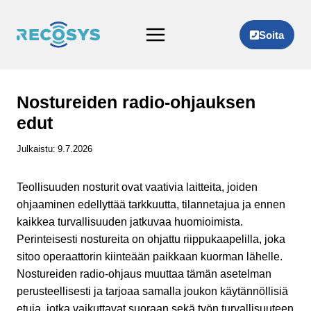
Siirry
sisältöön
Soita
Nostureiden radio-ohjauksen
edut
Julkaistu:
9.7.2026
Teollisuuden nosturit ovat vaativia laitteita, joiden
ohjaaminen edellyttää tarkkuutta, tilannetajua ja ennen
kaikkea turvallisuuden jatkuvaa huomioimista.
Perinteisesti nostureita on ohjattu riippukaapelilla, joka
sitoo operaattorin kiinteään paikkaan kuorman lähelle.
Nostureiden radio-ohjaus muuttaa tämän asetelman
perusteellisesti ja tarjoaa samalla joukon käytännöllisiä
etuja, jotka vaikuttavat suoraan sekä työn turvallisuuteen