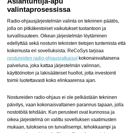
Asiantuntija-apu
valintaprosessissa
Radio-ohjausjärjestelmän valinta on tekninen päätös,
jolla on pitkäkestoiset vaikutukset tuotantoon ja
turvallisuuteen. Oikean järjestelmän löytäminen
edellyttää sekä nosturin teknisten tietojen tuntemista että
kokemusta eri sovelluksista. ReCoSys tarjoaa
nostureiden radio-ohjausratkaisut
kokonaisvaltaisena
palveluna, joka kattaa järjestelmän valinnan,
käyttöönoton ja lakisääteiset huollot, jotta investointi
toimii luotettavasti koko elinkaarensa ajan.
Nostureiden radio-ohjaus ei ole pelkästään tekninen
päivitys, vaan kokonaisvaltainen parannus tapaan, jolla
nostotöitä tehdään. Kun perusteet ovat kunnossa ja
oikea järjestelmä on valittu sovelluksen vaatimusten
mukaan, tuloksena on turvallisempi, tehokkaampi ja