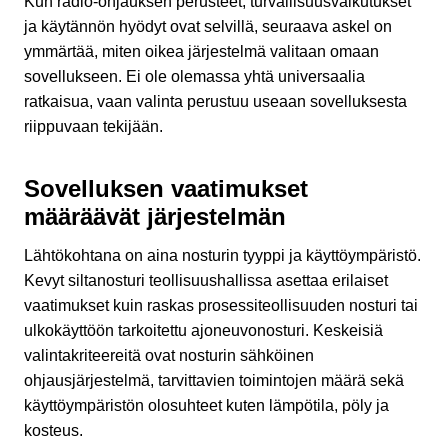
Kun radio-ohjauksen perusteet, turvallisuusvaikutukset
ja käytännön hyödyt ovat selvillä, seuraava askel on
ymmärtää, miten oikea järjestelmä valitaan omaan
sovellukseen. Ei ole olemassa yhtä universaalia
ratkaisua, vaan valinta perustuu useaan sovelluksesta
riippuvaan tekijään.
Sovelluksen vaatimukset
määräävät järjestelmän
Lähtökohtana on aina nosturin tyyppi ja käyttöympäristö.
Kevyt siltanosturi teollisuushallissa asettaa erilaiset
vaatimukset kuin raskas prosessiteollisuuden nosturi tai
ulkokäyttöön tarkoitettu ajoneuvonosturi. Keskeisiä
valintakriteereitä ovat nosturin sähköinen
ohjausjärjestelmä, tarvittavien toimintojen määrä sekä
käyttöympäristön olosuhteet kuten lämpötila, pöly ja
kosteus.