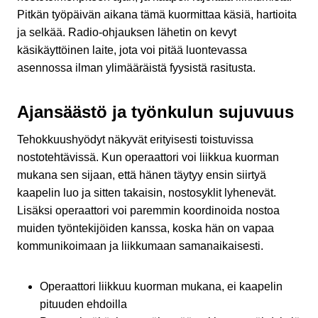
Pitkän työpäivän aikana tämä kuormittaa käsiä, hartioita
ja selkää. Radio-ohjauksen lähetin on kevyt
käsikäyttöinen laite, jota voi pitää luontevassa
asennossa ilman ylimääräistä fyysistä rasitusta.
Ajansäästö ja työnkulun sujuvuus
Tehokkuushyödyt näkyvät erityisesti toistuvissa
nostotehtävissä. Kun operaattori voi liikkua kuorman
mukana sen sijaan, että hänen täytyy ensin siirtyä
kaapelin luo ja sitten takaisin, nostosyklit lyhenevät.
Lisäksi operaattori voi paremmin koordinoida nostoa
muiden työntekijöiden kanssa, koska hän on vapaa
kommunikoimaan ja liikkumaan samanaikaisesti.
Operaattori liikkuu kuorman mukana, ei kaapelin
pituuden ehdoilla