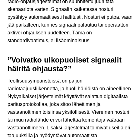
radio-ohjausjärjestelmät on suunniteltu juuri tätä
skenaariota varten. Signaalin katketessa nosturi
pysähtyy automaattisesti hallitusti. Nosturi ei putoa, vaan
jää paikalleen, kunnes signaali palautuu tai operaattori
aktivoi ohjauksen uudelleen. Tämä on
standardivaatimus, ei lisäominaisuus.
”Voivatko ulkopuoliset signaalit
häiritä ohjausta?”
Teollisuusympäristöissä on paljon
radiotaajuusliikennettä, ja huoli häiriöistä on aiheellinen.
Nykyaikaiset järjestelmät käyttävät salattua digitaalista
paritusprotokollaa, joka sitoo lähettimen ja
vastaanottimen toisiinsa yksilöllisesti. Viereinen nosturi
tai muu radiolähde ei voi lähettää komentoja väärään
vastaanottimeen. Lisäksi järjestelmät toimivat useilla eri
taajuuksilla ja hyödyntävät automaattista