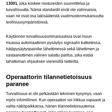
13001
, joka koskee nostureiden suunnittelua ja
turvallisuutta. Nämä standardit eivät ole valinnaisia,
vaan ne ovat osa lakisääteistä vaatimustenmukaisuutta
teollisuusympäristöissä.
Käytännön turvallisuusominaisuuksia ovat muun
muassa automaattinen pysäytys signaalin katketessa,
hätäpysäytyspainike lähettimessä sekä lähettimen ja
vastaanottimen välinen salattu paritus, joka estää
tahattoman ohjauksen viereisiltä laitteilta.
Operaattorin tilannetietoisuus
paranee
Turvallisuus ei ole pelkästään tekninen kysymys, vaan
myös inhimillinen. Kun operaattori voi liikkua vapaasti ja
valita näköpaikkansa, hänen tilannetietoisuutensa