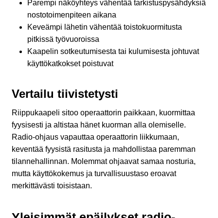
Parempi näköyhteys vähentää tarkistuspysähdyksiä
nostotoimenpiteen aikana
Keveämpi lähetin vähentää toistokuormitusta
pitkissä työvuoroissa
Kaapelin sotkeutumisesta tai kulumisesta johtuvat
käyttökatkokset poistuvat
Vertailu tiivistetysti
Riippukaapeli sitoo operaattorin paikkaan, kuormittaa
fyysisesti ja altistaa hänet kuorman alla olemiselle.
Radio-ohjaus vapauttaa operaattorin liikkumaan,
keventää fyysistä rasitusta ja mahdollistaa paremman
tilannehallinnan. Molemmat ohjaavat samaa nosturia,
mutta käyttökokemus ja turvallisuustaso eroavat
merkittävästi toisistaan.
Yleisimmät epäilykset radio-