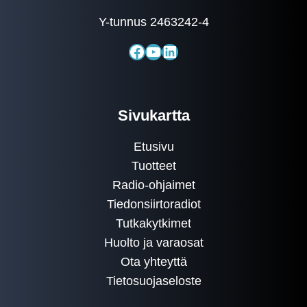
Y-tunnus 2463242-4
Facebook
YouTube
LinkedIn
Sivukartta
Etusivu
Tuotteet
Radio-ohjaimet
Tiedonsiirtoradiot
Tutkakytkimet
Huolto ja varaosat
Ota yhteyttä
Tietosuojaseloste