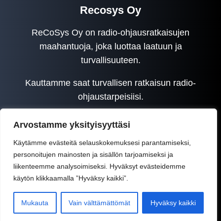
Recosys Oy
ReCoSys Oy on radio-ohjausratkaisujen
maahantuoja, joka luottaa laatuun ja
turvallisuuteen.
Kauttamme saat turvallisen ratkaisun radio-
ohjaustarpeisiisi.
Arvostamme yksityisyyttäsi
Käytämme evästeitä selauskokemuksesi parantamiseksi,
personoitujen mainosten ja sisällön tarjoamiseksi ja
liikenteemme analysoimiseksi. Hyväksyt evästeidemme
käytön klikkaamalla ”Hyväksy kaikki”.
Recosys Oy © 2025 | WordPress-kotisivut:
Mukauta
Vain välttämättömät
Hyväksy kaikki
Mainostoimisto Sitrusmedia Oy