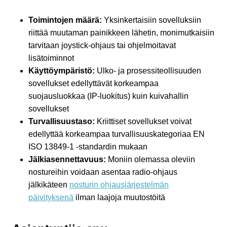
Toimintojen määrä:
Yksinkertaisiin sovelluksiin
riittää muutaman painikkeen lähetin, monimutkaisiin
tarvitaan joystick-ohjaus tai ohjelmoitavat
lisätoiminnot
Käyttöympäristö:
Ulko- ja prosessiteollisuuden
sovellukset edellyttävät korkeampaa
suojausluokkaa (IP-luokitus) kuin kuivahallin
sovellukset
Turvallisuustaso:
Kriittiset sovellukset voivat
edellyttää korkeampaa turvallisuuskategoriaa EN
ISO 13849-1 -standardin mukaan
Jälkiasennettavuus:
Moniin olemassa oleviin
nostureihin voidaan asentaa radio-ohjaus
jälkikäteen
nosturin ohjausjärjestelmän
päivityksenä
ilman laajoja muutostöitä