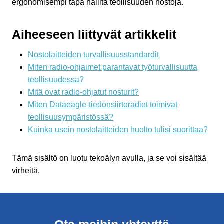
ergonomisempi tapa hallita teollisuuden nostoja.
Aiheeseen liittyvät artikkelit
Nostolaitteiden turvallisuusstandardit
Miten radio-ohjaimet parantavat työturvallisuutta
teollisuudessa?
Mitä ovat radio-ohjatut nosturit?
Miten Dataeagle-tiedonsiirtoradiot toimivat
teollisuusympäristössä?
Kuinka usein nostolaitteiden huolto tulisi suorittaa?
Tämä sisältö on luotu tekoälyn avulla, ja se voi sisältää
virheitä.