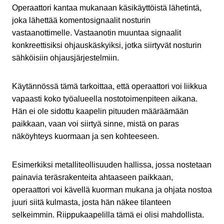
Operaattori kantaa mukanaan käsikäyttöistä lähetintä,
joka lähettää komentosignaalit nosturin
vastaanottimelle. Vastaanotin muuntaa signaalit
konkreettisiksi ohjauskäskyiksi, jotka siirtyvät nosturin
sähköisiin ohjausjärjestelmiin.
Käytännössä tämä tarkoittaa, että operaattori voi liikkua
vapaasti koko työalueella nostotoimenpiteen aikana.
Hän ei ole sidottu kaapelin pituuden määräämään
paikkaan, vaan voi siirtyä sinne, mistä on paras
näköyhteys kuormaan ja sen kohteeseen.
Esimerkiksi metalliteollisuuden hallissa, jossa nostetaan
painavia teräsrakenteita ahtaaseen paikkaan,
operaattori voi kävellä kuorman mukana ja ohjata nostoa
juuri siitä kulmasta, josta hän näkee tilanteen
selkeimmin. Riippukaapelilla tämä ei olisi mahdollista.