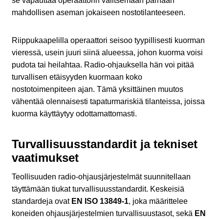
se vapauttaa operaattorin valitsemaan parhaan
mahdollisen aseman jokaiseen nostotilanteeseen.
Riippukaapelilla operaattori seisoo tyypillisesti kuorman
vieressä, usein juuri siinä alueessa, johon kuorma voisi
pudota tai heilahtaa. Radio-ohjauksella hän voi pitää
turvallisen etäisyyden kuormaan koko
nostotoimenpiteen ajan. Tämä yksittäinen muutos
vähentää olennaisesti tapaturmariskiä tilanteissa, joissa
kuorma käyttäytyy odottamattomasti.
Turvallisuusstandardit ja tekniset
vaatimukset
Teollisuuden radio-ohjausjärjestelmät suunnitellaan
täyttämään tiukat turvallisuusstandardit. Keskeisiä
standardeja ovat
EN ISO 13849-1
, joka määrittelee
koneiden ohjausjärjestelmien turvallisuustasot, sekä
EN