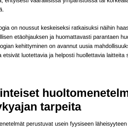
a, erityisesti vaarallisissa ympäristöissä tai korkeal
ä.
gia on noussut keskeiseksi ratkaisuksi näihin haast
llisen etäohjauksen ja huomattavasti parantaen huo
logian kehittyminen on avannut uusia mahdollisuu
a etsivät luotettavia ja helposti huollettavia laitteita
inteiset huoltomenetelm
kyajan tarpeita
enetelmät perustuvat usein fyysiseen läheisyyteen