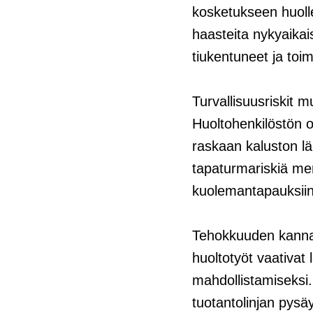
kosketukseen huolle
haasteita nykyaikai
tiukentuneet ja toi
Turvallisuusriskit
Huoltohenkilöstön o
raskaan kaluston lä
tapaturmariskiä merk
kuolemantapauksiin
Tehokkuuden kannalt
huoltotyöt vaativat 
mahdollistamiseksi.
tuotantolinjan pys