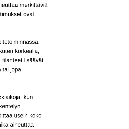
heuttaa merkittäviä
atimukset ovat
ltotoiminnassa.
kuten korkealla,
tilanteet lisäävät
 tai jopa
kiaikoja, kun
skentelyn
ittaa usein koko
ikä aiheuttaa