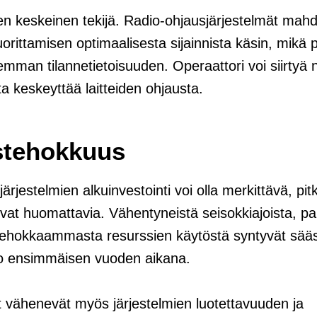
n keskeinen tekijä. Radio-ohjausjärjestelmät mahdo
uorittamisen optimaalisesta sijainnista käsin, mikä
emman tilannetietoisuuden. Operaattori voi siirtyä 
ta keskeyttää laitteiden ohjausta.
stehokkuus
ärjestelmien alkuinvestointi voi olla merkittävä, pit
vat huomattavia. Vähentyneistä seisokkiajoista, p
 tehokkaammasta resurssien käytöstä syntyvät sääs
 jo ensimmäisen vuoden aikana.
 vähenevät myös järjestelmien luotettavuuden ja