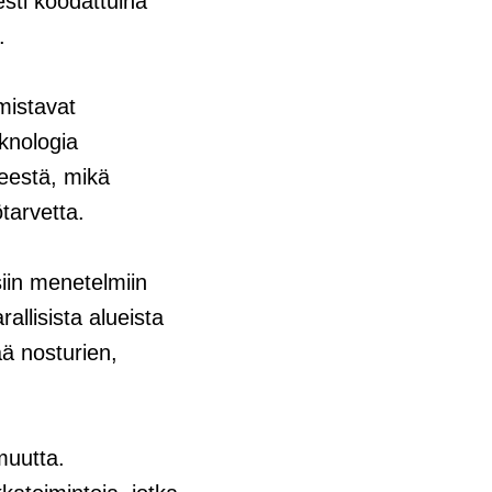
esti koodattuina
.
mistavat
knologia
eestä, mikä
tarvetta.
siin menetelmiin
allisista alueista
ää nosturien,
muutta.