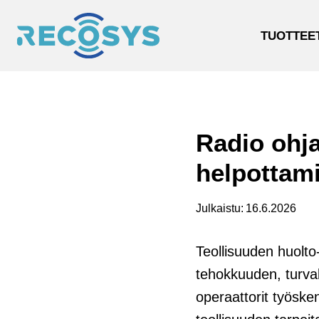
Siirry
sisältöön
TUOTTEE
Radio ohja
helpottam
Julkaistu:
16.6.2026
Teollisuuden huolto
tehokkuuden, turva
operaattorit työsk