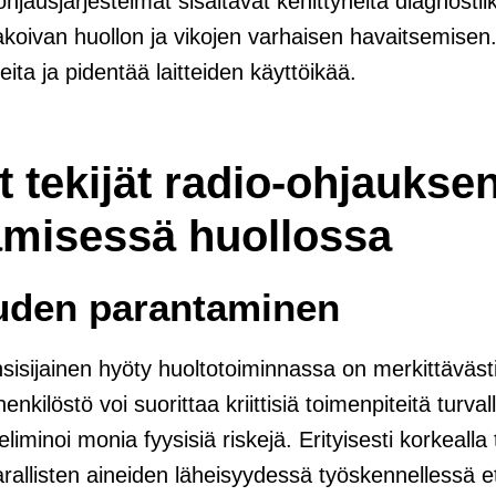
hjausjärjestelmät sisältävät kehittyneitä diagnostii
akoivan huollon ja vikojen varhaisen havaitsemise
nteita ja pidentää laitteiden käyttöikää.
 tekijät radio-ohjaukse
misessä huollossa
uuden parantaminen
isijainen hyöty huoltotoiminnassa on merkittäväst
enkilöstö voi suorittaa kriittisiä toimenpiteitä turval
liminoi monia fyysisiä riskejä. Erityisesti korkeall
arallisten aineiden läheisyydessä työskennellessä e