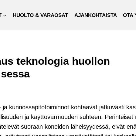
T
HUOLTO & VARAOSAT
AJANKOHTAISTA
OTA 
us teknologia huollon
isessa
- ja kunnossapitotoiminnot kohtaavat jatkuvasti ka
llisuuden ja käyttövarmuuden suhteen. Perinteiset 
entelevät suoraan koneiden läheisyydessä, eivät e