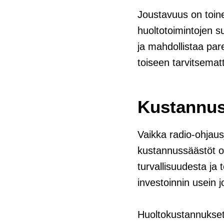
Joustavuus on toine
huoltotoimintojen s
ja mahdollistaa par
toiseen tarvitsemat
Kustannu
Vaikka radio-ohjausj
kustannussäästöt o
turvallisuudesta ja
investoinnin usein
Huoltokustannukset