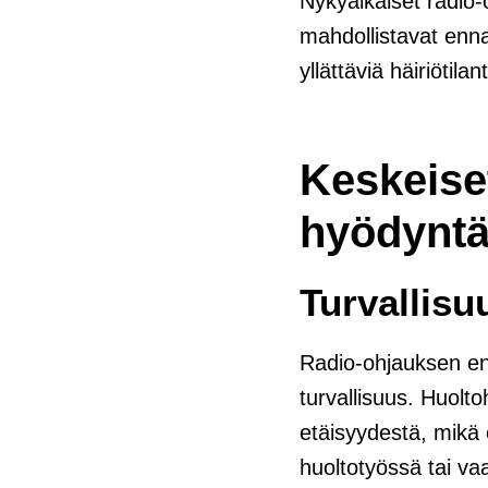
Nykyaikaiset radio-o
mahdollistavat enn
yllättäviä häiriötila
Keskeiset
hyödyntä
Turvallis
Radio-ohjauksen ens
turvallisuus. Huoltoh
etäisyydestä, mikä e
huoltotyössä tai va