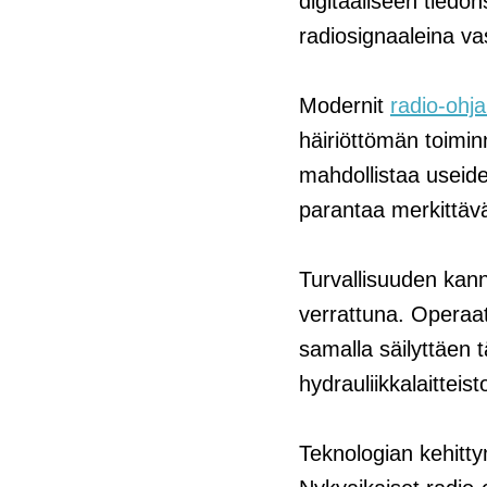
digitaaliseen tiedo
radiosignaaleina va
Modernit
radio-ohj
häiriöttömän toimin
mahdollistaa useid
parantaa merkittävä
Turvallisuuden kann
verrattuna. Operaatt
samalla säilyttäen t
hydrauliikkalaittei
Teknologian kehitt