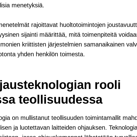
lisia menetyksiä.
menetelmät rajoittavat huoltotoimintojen joustavuutt
ysinen sijainti määrittää, mitä toimenpiteitä voidaa
 monien kriittisten järjestelmien samanaikainen val
onta yhden henkilön toimesta.
jausteknologian rooli
sa teollisuudessa
gia on mullistanut teollisuuden toimintamallit mahd
lisen ja luotettavan laitteiden ohjauksen. Teknologi