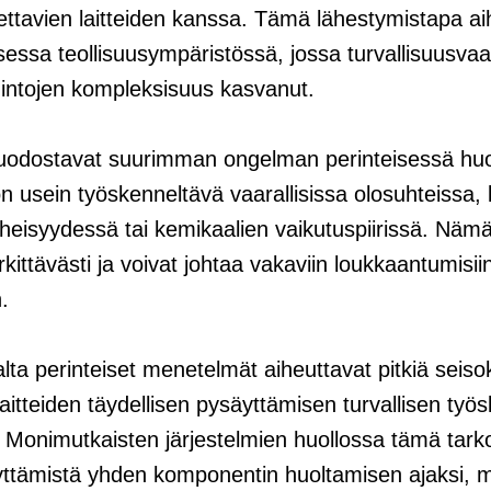
ttavien laitteiden kanssa. Tämä lähestymistapa ai
sessa teollisuusympäristössä, jossa turvallisuusva
mintojen kompleksisuus kasvanut.
 muodostavat suurimman ongelman perinteisessä huo
n usein työskenneltävä vaarallisissa olosuhteissa, 
heisyydessä tai kemikaalien vaikutuspiirissä. Nämä 
ittävästi ja voivat johtaa vakaviin loukkaantumisiin
.
a perinteiset menetelmät aiheuttavat pitkiä seisok
laitteiden täydellisen pysäyttämisen turvallisen työ
 Monimutkaisten järjestelmien huollossa tämä tarko
äyttämistä yhden komponentin huoltamisen ajaksi, m