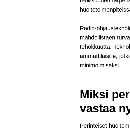
teollisuuden tarpeit
huoltotoimenpiteiss
Radio-ohjausteknolo
mahdollistaen turva
tehokkuutta. Tekno
ammattilaisille, jotk
minimoimiseksi.
Miksi per
vastaa ny
Perinteiset huoltom