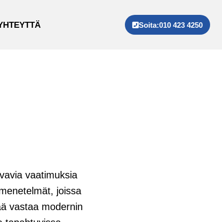
YHTEYTTÄ
Soita:
010 423 4250
svavia vaatimuksia
menetelmät, joissa
nää vastaa modernin