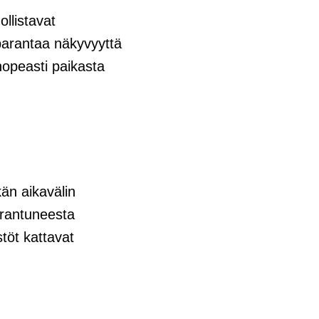
llistavat
 parantaa näkyvyyttä
nopeasti paikasta
kän aikavälin
arantuneesta
töt kattavat