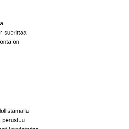
a.
n suorittaa
vonta on
ollistamalla
a perustuu