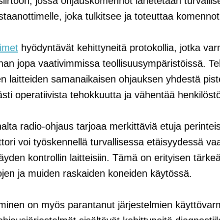
nsiirtoon, jossa ohjauskomennot lähetetään turvallis
staanottimelle, joka tulkitsee ja toteuttaa komennot
aimet
hyödyntävät kehittyneitä protokollia, jotka var
nan jopa vaativimmissa teollisuusympäristöissä. Te
en laitteiden samanaikaisen ohjauksen yhdestä pist
sti operatiivista tehokkuutta ja vähentää henkilöstö
alta radio-ohjaus tarjoaa merkittäviä etuja perintei
ori voi työskennellä turvallisessa etäisyydessä vaar
äyden kontrollin laitteisiin. Tämä on erityisen tärke
stojen ja muiden raskaiden koneiden käytössä.
yminen on myös parantanut järjestelmien käyttövar