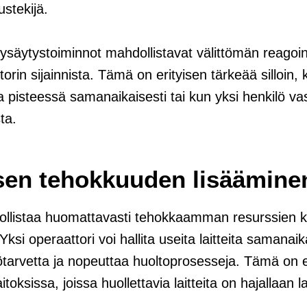
ustekijä.
ysäytystoiminnot mahdollistavat välittömän reagoinn
orin sijainnista. Tämä on erityisen tärkeää silloin, 
 pisteessä samanaikaisesti tai kun yksi henkilö va
ta.
isen tehokkuuden lisäämine
llistaa huomattavasti tehokkaamman resurssien 
ksi operaattori voi hallita useita laitteita samanaik
tarvetta ja nopeuttaa huoltoprosesseja. Tämä on er
itoksissa, joissa huollettavia laitteita on hajallaan la