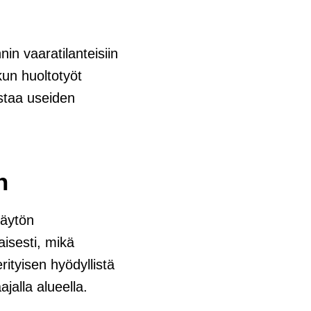
in vaaratilanteisiin
kun huoltotyöt
staa useiden
n
käytön
aisesti, mikä
ityisen hyödyllistä
ajalla alueella.