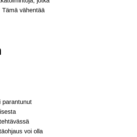
kkatoimintoja, jotka
n. Tämä vähentää
n
i parantunut
lisesta
a tehtävässä
täohjaus voi olla