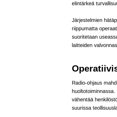
elintärkeä turvallisu
Järjestelmien hätäp
riippumatta operaatt
suoritetaan useassa
laitteiden valvonnas
Operatiiv
Radio-ohjaus mahdo
huoltotoiminnassa. Y
vähentää henkilöstö
suurissa teollisuusla