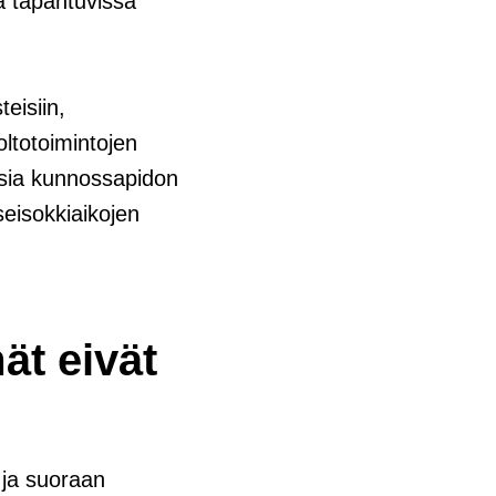
la tapahtuvissa
eisiin,
ltotoimintojen
ksia kunnossapidon
 seisokkiaikojen
ät eivät
 ja suoraan