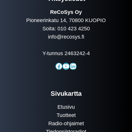
ReCoSys Oy
Pioneerinkatu 14, 70800 KUOPIO
Soita: 010 423 4250
info@recosys.fi
Y-tunnus 2463242-4
Facebook
YouTube
LinkedIn
Sivukartta
Etusivu
Tuotteet
Radio-ohjaimet
Tiedonsiirtoradiot