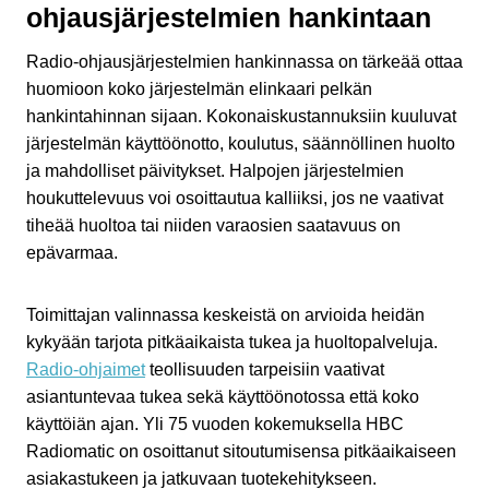
ohjausjärjestelmien hankintaan
Radio-ohjausjärjestelmien hankinnassa on tärkeää ottaa
huomioon koko järjestelmän elinkaari pelkän
hankintahinnan sijaan. Kokonaiskustannuksiin kuuluvat
järjestelmän käyttöönotto, koulutus, säännöllinen huolto
ja mahdolliset päivitykset. Halpojen järjestelmien
houkuttelevuus voi osoittautua kalliiksi, jos ne vaativat
tiheää huoltoa tai niiden varaosien saatavuus on
epävarmaa.
Toimittajan valinnassa keskeistä on arvioida heidän
kykyään tarjota pitkäaikaista tukea ja huoltopalveluja.
Radio-ohjaimet
teollisuuden tarpeisiin vaativat
asiantuntevaa tukea sekä käyttöönotossa että koko
käyttöiän ajan. Yli 75 vuoden kokemuksella HBC
Radiomatic on osoittanut sitoutumisensa pitkäaikaiseen
asiakastukeen ja jatkuvaan tuotekehitykseen.