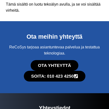
Tämä sisältö on luotu tekoälyn avulla, ja se voi sisältää
virheitä.
Ota meihin yhteyttä
ReCoSys tarjoaa asiantuntevaa palvelua ja testattua
teknologiaa.
OTA YHTEYTTÄ
SOITA: 010 423 4250
Yhteystiedot