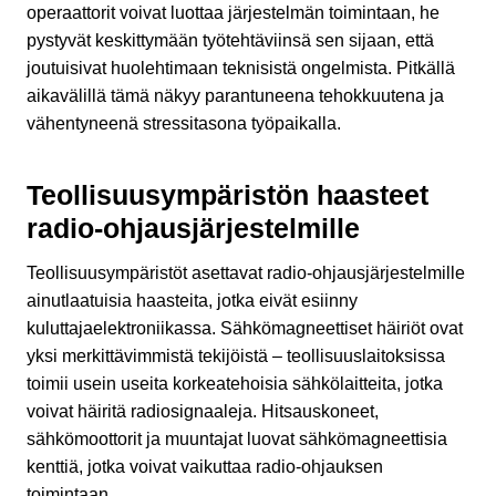
operaattorit voivat luottaa järjestelmän toimintaan, he
pystyvät keskittymään työtehtäviinsä sen sijaan, että
joutuisivat huolehtimaan teknisistä ongelmista. Pitkällä
aikavälillä tämä näkyy parantuneena tehokkuutena ja
vähentyneenä stressitasona työpaikalla.
Teollisuusympäristön haasteet
radio-ohjausjärjestelmille
Teollisuusympäristöt asettavat radio-ohjausjärjestelmille
ainutlaatuisia haasteita, jotka eivät esiinny
kuluttajaelektroniikassa. Sähkömagneettiset häiriöt ovat
yksi merkittävimmistä tekijöistä – teollisuuslaitoksissa
toimii usein useita korkeatehoisia sähkölaitteita, jotka
voivat häiritä radiosignaaleja. Hitsauskoneet,
sähkömoottorit ja muuntajat luovat sähkömagneettisia
kenttiä, jotka voivat vaikuttaa radio-ohjauksen
toimintaan.