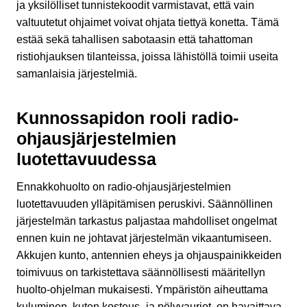
ja yksilölliset tunnistekoodit varmistavat, että vain
valtuutetut ohjaimet voivat ohjata tiettyä konetta. Tämä
estää sekä tahallisen sabotaasin että tahattoman
ristiohjauksen tilanteissa, joissa lähistöllä toimii useita
samanlaisia järjestelmiä.
Kunnossapidon rooli radio-
ohjausjärjestelmien
luotettavuudessa
Ennakkohuolto on radio-ohjausjärjestelmien
luotettavuuden ylläpitämisen peruskivi. Säännöllinen
järjestelmän tarkastus paljastaa mahdolliset ongelmat
ennen kuin ne johtavat järjestelmän vikaantumiseen.
Akkujen kunto, antennien eheys ja ohjauspainikkeiden
toimivuus on tarkistettava säännöllisesti määritellyn
huolto-ohjelman mukaisesti. Ympäristön aiheuttama
kuluminen, kuten kosteus- ja pölyvauriot, on havaittava