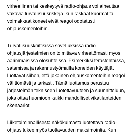
virheellinen tai keskeytyvä radio-ohjaus voi aiheuttaa
vakavia turvallisuusriskejä, kun raskaat kuormat tai
voimakkaat koneet eivät reagoi odotetusti
ohjauskomentoihin.
Turvallisuuskriittisissä sovelluksissa radio-
ohjausjärjestelmien on toimittava virheettömästi myös
äärimmäisissä olosuhteissa. Esimerkiksi terästehtaissa,
satamissa ja rakennustyömailla koneiden käyttäjät
luottavat siihen, että jokainen ohjauskomentoihin reagoi
välittömästi ja tarkasti. Tämä luottamus perustuu
järjestelmän tekniseen luotettavuuteen ja suunnitteluun,
joka ottaa huomioon kaikki mahdolliset vikatilanteiden
skenaariot.
Liiketoiminnallisesta näkökulmasta luotettava radio-
ohjaus tukee myös tuottavuuden maksimointia. Kun