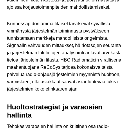
ajoissa korjaustoimenpiteiden mahdollistamiseksi.
Kunnossapidon ammattilaiset tarvitsevat syvällistä
ymmärrystä järjestelmän toiminnasta pystyäkseen
tunnistamaan merkkejä mahdollisista ongelmista.
Signaalin vahvuuden mittaukset, häiriötasojen seuranta
ja järjestelmän lokitietojen analysointi antavat arvokasta
tietoa järjestelmän tilasta. HBC Radiomaticin virallisena
maahantuojana ReCoSys tarjoaa kokonaisvaltaista
palvelua radio-ohjausjärjestelmien myynnistä huoltoon,
varmistaen, että asiakkaat saavat asiantuntevaa tukea
järjestelmien koko elinkaaren ajan.
Huoltostrategiat ja varaosien
hallinta
Tehokas varaosien hallinta on kriittinen osa radio-