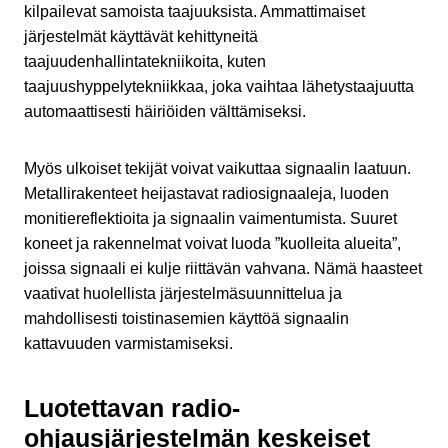
kilpailevat samoista taajuuksista. Ammattimaiset
järjestelmät käyttävät kehittyneitä
taajuudenhallintatekniikoita, kuten
taajuushyppelytekniikkaa, joka vaihtaa lähetystaajuutta
automaattisesti häiriöiden välttämiseksi.
Myös ulkoiset tekijät voivat vaikuttaa signaalin laatuun.
Metallirakenteet heijastavat radiosignaaleja, luoden
monitiereflektioita ja signaalin vaimentumista. Suuret
koneet ja rakennelmat voivat luoda ”kuolleita alueita”,
joissa signaali ei kulje riittävän vahvana. Nämä haasteet
vaativat huolellista järjestelmäsuunnittelua ja
mahdollisesti toistinasemien käyttöä signaalin
kattavuuden varmistamiseksi.
Luotettavan radio-
ohjausjärjestelmän keskeiset