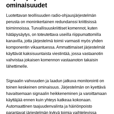
ominaisuudet
Luotettavan teollisuuden radio-ohjausjärjestelmän
perusta on moninkertainen redundanssi kriittisissä
toiminnoissa. Turvallisuuskriittiset komennot, kuten
hätäpysäytys, on toteutettava useilla riippumattomilla
kanavilla, jotta järjestelmä toimii varmasti myös yhden
komponentin vikaantuessa. Ammattimaiset järjestelmät
käyttävät kaksisuuntaista viestintää, jossa vastaanotin
vahvistaa jokaisen komennon vastaanoton takaisin
lähettimelle.
Signaalin vahvuuden ja laadun jatkuva monitorointi on
toinen keskeinen ominaisuus. Järjestelmän on kyettävä
havaitsemaan signaalin heikkeneminen ja varoittamaan
käyttäjää ennen kuin yhteys katkeaa kokonaan.
Automaattinen taajuudenvalinta ja häiriönpoisto
parantavat järjestelmän kykyä toimia vaihtelevissa