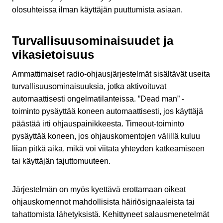
olosuhteissa ilman käyttäjän puuttumista asiaan.
Turvallisuusominaisuudet ja
vikasietoisuus
Ammattimaiset radio-ohjausjärjestelmät sisältävät useita
turvallisuusominaisuuksia, jotka aktivoituvat
automaattisesti ongelmatilanteissa. ”Dead man” -
toiminto pysäyttää koneen automaattisesti, jos käyttäjä
päästää irti ohjauspainikkeesta. Timeout-toiminto
pysäyttää koneen, jos ohjauskomentojen välillä kuluu
liian pitkä aika, mikä voi viitata yhteyden katkeamiseen
tai käyttäjän tajuttomuuteen.
Järjestelmän on myös kyettävä erottamaan oikeat
ohjauskomennot mahdollisista häiriösignaaleista tai
tahattomista lähetyksistä. Kehittyneet salausmenetelmät