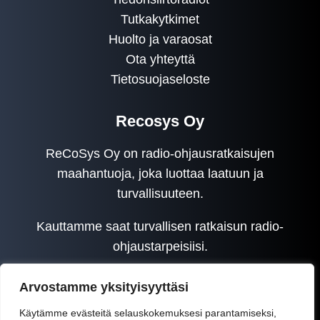
Tutkakytkimet
Huolto ja varaosat
Ota yhteyttä
Tietosuojaseloste
Recosys Oy
ReCoSys Oy on radio-ohjausratkaisujen
maahantuoja, joka luottaa laatuun ja
turvallisuuteen.
Kauttamme saat turvallisen ratkaisun radio-
ohjaustarpeisiisi.
Arvostamme yksityisyyttäsi
Käytämme evästeitä selauskokemuksesi parantamiseksi,