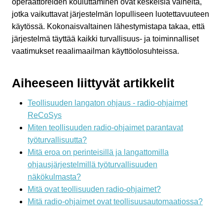
operaattoreiden kouluttaminen ovat keskeisiä vaiheita,
jotka vaikuttavat järjestelmän lopulliseen luotettavuuteen
käytössä. Kokonaisvaltainen lähestymistapa takaa, että
järjestelmä täyttää kaikki turvallisuus- ja toiminnalliset
vaatimukset reaalimaailman käyttöolosuhteissa.
Aiheeseen liittyvät artikkelit
Teollisuuden langaton ohjaus - radio-ohjaimet
ReCoSys
Miten teollisuuden radio-ohjaimet parantavat
työturvallisuutta?
Mitä eroa on perinteisillä ja langattomilla
ohjausjärjestelmillä työturvallisuuden
näkökulmasta?
Mitä ovat teollisuuden radio-ohjaimet?
Mitä radio-ohjaimet ovat teollisuusautomaatiossa?