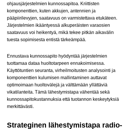
ohjausjärjestelmien kunnossapitoa. Kriittisten
komponenttien, kuten akkujen, antennien ja
pääpiirilevyjen, saatavuus on varmistettava etukäteen.
Järjestelmien ikääntyessä alkuperäisten varaosien
saatavuus voi heikentyä, mikä tekee pitkän aikavälin
tuesta sopimisesta entistä tärkeämpää.
Ennustava kunnossapito hyödyntää järjestelmien
tuottamaa dataa huoltotarpeen ennakoimisessa.
Käyttötuntien seuranta, virheilmoitusten analysointi ja
komponenttien kulumisen mallintaminen auttavat
optimoimaan huoltovälejä ja välttämään yllättäviä
vikatilanteita. Tämä lähestymistapa vähentää sekä
kunnossapitokustannuksia että tuotannon keskeytyksiä
merkittävästi.
Strateginen lähestymistapa radio-