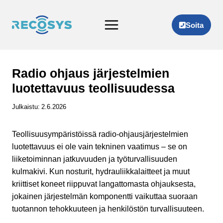
Siirry
sisältöön
Soita
Radio ohjaus järjestelmien
luotettavuus teollisuudessa
Julkaistu:
2.6.2026
Teollisuusympäristöissä radio-ohjausjärjestelmien
luotettavuus ei ole vain tekninen vaatimus – se on
liiketoiminnan jatkuvuuden ja työturvallisuuden
kulmakivi. Kun nosturit, hydrauliikkalaitteet ja muut
kriittiset koneet riippuvat langattomasta ohjauksesta,
jokainen järjestelmän komponentti vaikuttaa suoraan
tuotannon tehokkuuteen ja henkilöstön turvallisuuteen.