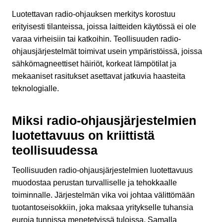
Luotettavan radio-ohjauksen merkitys korostuu
erityisesti tilanteissa, joissa laitteiden käytössä ei ole
varaa virheisiin tai katkoihin. Teollisuuden radio-
ohjausjärjestelmät toimivat usein ympäristöissä, joissa
sähkömagneettiset häiriöt, korkeat lämpötilat ja
mekaaniset rasitukset asettavat jatkuvia haasteita
teknologialle.
Miksi radio-ohjausjärjestelmien
luotettavuus on kriittistä
teollisuudessa
Teollisuuden radio-ohjausjärjestelmien luotettavuus
muodostaa perustan turvalliselle ja tehokkaalle
toiminnalle. Järjestelmän vika voi johtaa välittömään
tuotantoseisokkiin, joka maksaa yritykselle tuhansia
euroja tunnissa menetetyissä tuloissa. Samalla