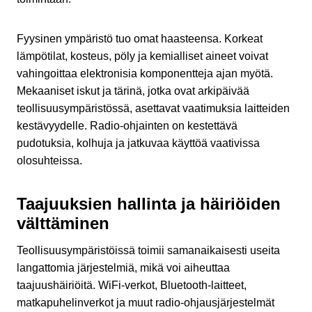
Fyysinen ympäristö tuo omat haasteensa. Korkeat
lämpötilat, kosteus, pöly ja kemialliset aineet voivat
vahingoittaa elektronisia komponentteja ajan myötä.
Mekaaniset iskut ja tärinä, jotka ovat arkipäivää
teollisuusympäristössä, asettavat vaatimuksia laitteiden
kestävyydelle. Radio-ohjainten on kestettävä
pudotuksia, kolhuja ja jatkuvaa käyttöä vaativissa
olosuhteissa.
Taajuuksien hallinta ja häiriöiden
välttäminen
Teollisuusympäristöissä toimii samanaikaisesti useita
langattomia järjestelmiä, mikä voi aiheuttaa
taajuushäiriöitä. WiFi-verkot, Bluetooth-laitteet,
matkapuhelinverkot ja muut radio-ohjausjärjestelmät