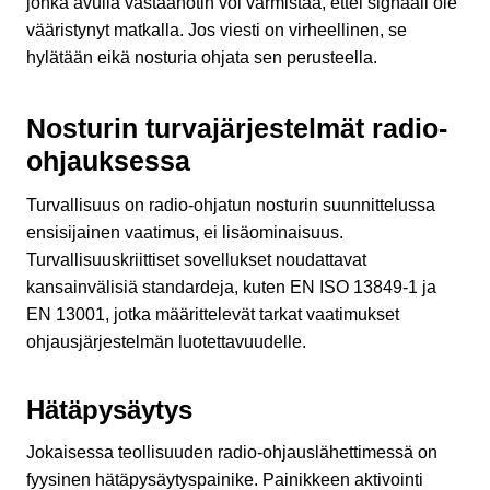
jonka avulla vastaanotin voi varmistaa, ettei signaali ole
vääristynyt matkalla. Jos viesti on virheellinen, se
hylätään eikä nosturia ohjata sen perusteella.
Nosturin turvajärjestelmät radio-
ohjauksessa
Turvallisuus on radio-ohjatun nosturin suunnittelussa
ensisijainen vaatimus, ei lisäominaisuus.
Turvallisuuskriittiset sovellukset noudattavat
kansainvälisiä standardeja, kuten EN ISO 13849-1 ja
EN 13001, jotka määrittelevät tarkat vaatimukset
ohjausjärjestelmän luotettavuudelle.
Hätäpysäytys
Jokaisessa teollisuuden radio-ohjauslähettimessä on
fyysinen hätäpysäytyspainike. Painikkeen aktivointi