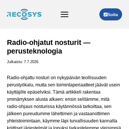
Siirry
sisältöön
Soita
Radio-ohjatut nosturit —
perusteknologia
Julkaistu:
7.7.2026
Radio-ohjattu nosturi on nykypäivän teollisuuden
perustyökalu, mutta sen toimintaperiaatteet jäävät usein
käyttäjille epäselviksi. Tämä artikkeli rakentaa
ymmärryksen alusta alkaen: ensin selitämme, mitä
radio-ohjaus nosturissa käytännössä tarkoittaa, sen
jälkeen pureudumme lähettimen ja vastaanottimen
yhteistoimintaan, käymme läpi turvallisuuden kannalta
kriittiset järjestelmät ja lopuksi tarkastelemme yleisimpiä