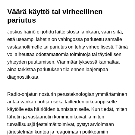
Väärä käyttö tai virheellinen
pariutus
Joskus häiriö ei johdu laitteistosta lainkaan, vaan siitä,
että useampi lähetin on vahingossa pariutettu samalle
vastaanottimelle tai pariutus on tehty virheellisesti. Tämä
voi aiheuttaa odottamattomia toimintoja tai täydellisen
yhteyden puuttumisen. Vianmäärityksessä kannattaa
aina tarkistaa pariutuksen tila ennen laajempaa
diagnostiikkaa.
Radio-ohjatun nosturin perusteknologian ymmärtäminen
antaa vankan pohjan sekä laitteiden oikeaoppiselle
käytölle että häiriöiden tunnistamiselle. Kun tiedät, miten
lähetin ja vastaanotin kommunikoivat ja miten
turvallisuusjärjestelmät toimivat, pystyt arvioimaan
järjestelmän kuntoa ja reagoimaan poikkeamiin