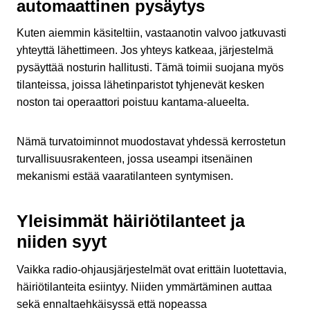
automaattinen pysäytys
Kuten aiemmin käsiteltiin, vastaanotin valvoo jatkuvasti
yhteyttä lähettimeen. Jos yhteys katkeaa, järjestelmä
pysäyttää nosturin hallitusti. Tämä toimii suojana myös
tilanteissa, joissa lähetinparistot tyhjenevät kesken
noston tai operaattori poistuu kantama-alueelta.
Nämä turvatoiminnot muodostavat yhdessä kerrostetun
turvallisuusrakenteen, jossa useampi itsenäinen
mekanismi estää vaaratilanteen syntymisen.
Yleisimmät häiriötilanteet ja
niiden syyt
Vaikka radio-ohjausjärjestelmät ovat erittäin luotettavia,
häiriötilanteita esiintyy. Niiden ymmärtäminen auttaa
sekä ennaltaehkäisyssä että nopeassa