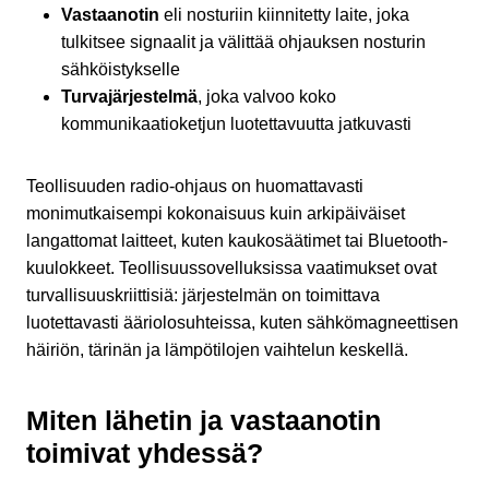
Vastaanotin
eli nosturiin kiinnitetty laite, joka
tulkitsee signaalit ja välittää ohjauksen nosturin
sähköistykselle
Turvajärjestelmä
, joka valvoo koko
kommunikaatioketjun luotettavuutta jatkuvasti
Teollisuuden radio-ohjaus on huomattavasti
monimutkaisempi kokonaisuus kuin arkipäiväiset
langattomat laitteet, kuten kaukosäätimet tai Bluetooth-
kuulokkeet. Teollisuussovelluksissa vaatimukset ovat
turvallisuuskriittisiä: järjestelmän on toimittava
luotettavasti ääriolosuhteissa, kuten sähkömagneettisen
häiriön, tärinän ja lämpötilojen vaihtelun keskellä.
Miten lähetin ja vastaanotin
toimivat yhdessä?