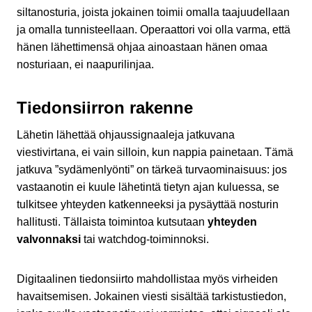
siltanosturia, joista jokainen toimii omalla taajuudellaan
ja omalla tunnisteellaan. Operaattori voi olla varma, että
hänen lähettimensä ohjaa ainoastaan hänen omaa
nosturiaan, ei naapurilinjaa.
Tiedonsiirron rakenne
Lähetin lähettää ohjaussignaaleja jatkuvana
viestivirtana, ei vain silloin, kun nappia painetaan. Tämä
jatkuva ”sydämenlyönti” on tärkeä turvaominaisuus: jos
vastaanotin ei kuule lähetintä tietyn ajan kuluessa, se
tulkitsee yhteyden katkenneeksi ja pysäyttää nosturin
hallitusti. Tällaista toimintoa kutsutaan
yhteyden
valvonnaksi
tai watchdog-toiminnoksi.
Digitaalinen tiedonsiirto mahdollistaa myös virheiden
havaitsemisen. Jokainen viesti sisältää tarkistustiedon,