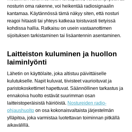
nosturin oma rakenne, voi heikentää radiosignaalin
kantamaa. Käytännössä tämä näkyy siten, että nosturi
reagoi hitaasti tai yhteys katkeaa toistuvasti tietyissä
kohdissa hallia. Ratkaisu on usein vastaanottimen
sijoituksen tarkistaminen tai lisäantennin asentaminen.
Laitteiston kuluminen ja huollon
laiminlyönti
Lähetin on käyttölaite, joka altistuu päivittäiselle
kulutukselle. Napit kuluvat, tiivisteet vaurioituvat ja
paristokoskettimet hapettuvat. Säännöllinen tarkastus ja
ennakoiva huolto estävät suurimman osan
laitteistoperäisistä häiriöistä.
Nostureiden radio-
ohjaushuolto
on osa kokonaisvaltaista järjestelmän
ylläpitoa, joka varmistaa luotettavan toiminnan pitkällä
aikavälillä.