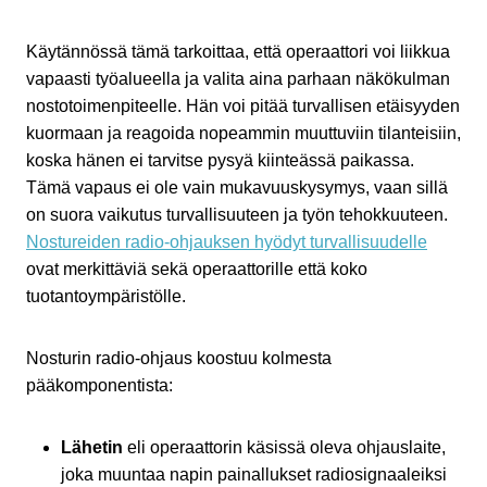
Käytännössä tämä tarkoittaa, että operaattori voi liikkua
vapaasti työalueella ja valita aina parhaan näkökulman
nostotoimenpiteelle. Hän voi pitää turvallisen etäisyyden
kuormaan ja reagoida nopeammin muuttuviin tilanteisiin,
koska hänen ei tarvitse pysyä kiinteässä paikassa.
Tämä vapaus ei ole vain mukavuuskysymys, vaan sillä
on suora vaikutus turvallisuuteen ja työn tehokkuuteen.
Nostureiden radio-ohjauksen hyödyt turvallisuudelle
ovat merkittäviä sekä operaattorille että koko
tuotantoympäristölle.
Nosturin radio-ohjaus koostuu kolmesta
pääkomponentista:
Lähetin
eli operaattorin käsissä oleva ohjauslaite,
joka muuntaa napin painallukset radiosignaaleiksi